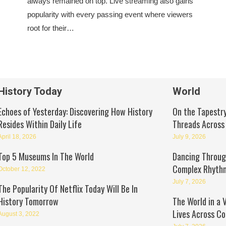
always remained on top. Live streaming also gains
popularity with every passing event where viewers
root for their…
History Today
World
Echoes of Yesterday: Discovering How History
On the Tapestry
Resides Within Daily Life
Threads Across
April 18, 2026
July 9, 2026
Top 5 Museums In The World
Dancing Through
Complex Rhyth
October 12, 2022
July 7, 2026
The Popularity Of Netflix Today Will Be In
History Tomorrow
The World in a 
Lives Across Co
August 3, 2022