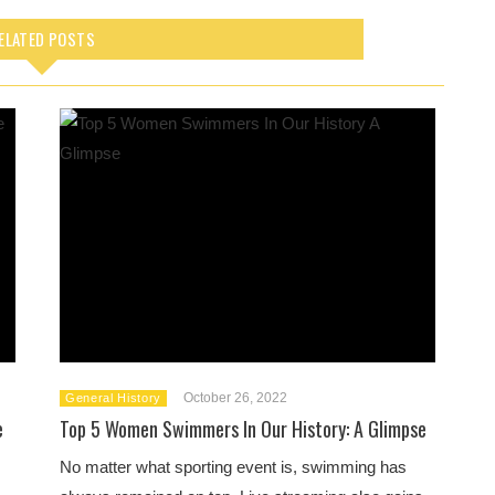
ELATED POSTS
October 26, 2022
General History
e
Top 5 Women Swimmers In Our History: A Glimpse
No matter what sporting event is, swimming has