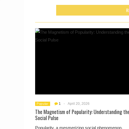
R
1
-
April 20, 2026
Popular
The Magnetism of Popularity: Understanding th
Social Pulse
Popularity, a mesmerizing social phenomenon,