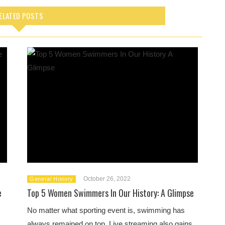
ELATED POSTS
October 26, 2022
General History
e
Top 5 Women Swimmers In Our History: A Glimpse
No matter what sporting event is, swimming has
always remained on top. Live streaming also gains