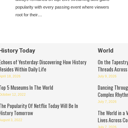
popularity with every passing event where viewers
root for their…
History Today
World
Echoes of Yesterday: Discovering How History
On the Tapestry
Resides Within Daily Life
Threads Across
April 18, 2026
July 9, 2026
Top 5 Museums In The World
Dancing Through
Complex Rhyth
October 12, 2022
July 7, 2026
The Popularity Of Netflix Today Will Be In
History Tomorrow
The World in a 
Lives Across Co
August 3, 2022
July 7, 2026