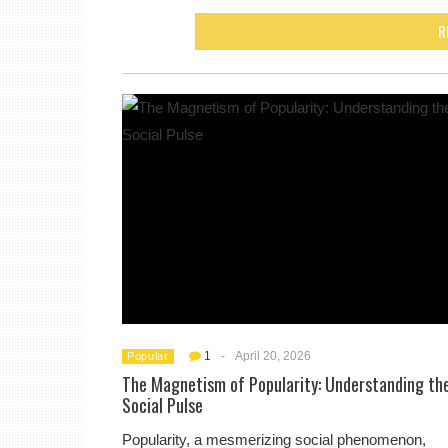
R
1
-
April 20, 2026
Popular
The Magnetism of Popularity: Understanding th
Social Pulse
Popularity, a mesmerizing social phenomenon,